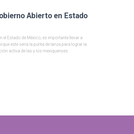
obierno Abierto en Estado
 el Estado de México, es importante llevar a
que este sería la punta de lanza para lograr la
ción activa de las y los mexiquenses.